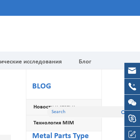
ические исследования
Блог
BLOG
ханические детали
Новости и статьи
У детали
Технология MIM
езерная деталь с ЧПУ
Metal Parts Type