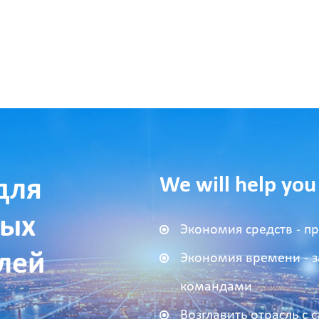
We will help you
для
ных
Экономия средств - п
лей
Экономия времени - 
командами
Возглавить отрасль 