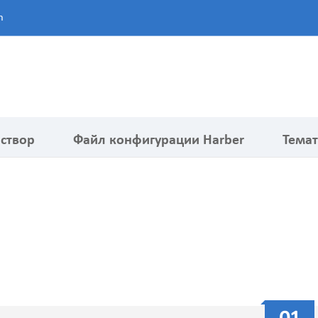
m
створ
Файл конфигурации Harber
Темат
Металлические литья
Ме
Медицинские запасные части
ЧП
Автозапчасти
фр