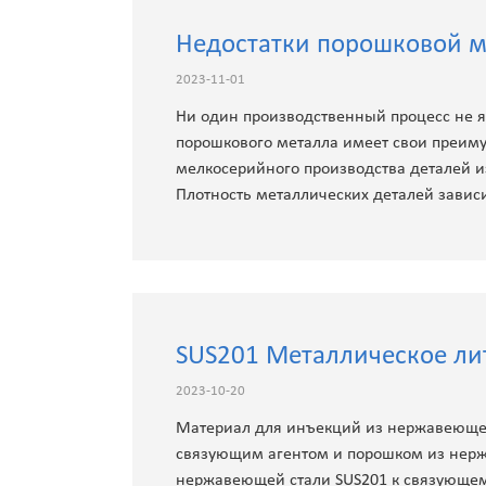
Механические конструкции
Недостатки порошковой м
Порошковая металлическая шестерня
2023-11-01
Ни один производственный процесс не 
порошкового металла имеет свои преимущ
мелкосерийного производства деталей и
Плотность металлических деталей зависи
SUS201 Металлическое ли
2023-10-20
Материал для инъекций из нержавеющей 
связующим агентом и порошком из нерж
нержавеющей стали SUS201 к связующему а