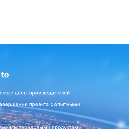
 to
рямые цены производителей
завершение проекта с опытными
с самыми передовыми продуктами