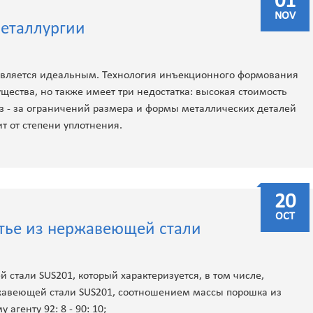
01
Электронные металлические детали
ЧП
NOV
еталлургии
Блокирующий блок
является идеальным. Технология инъекционного формования
ества, но также имеет три недостатка: высокая стоимость
з - за ограничений размера и формы металлических деталей
т от степени уплотнения.
20
OCT
тье из нержавеющей стали
стали SUS201, который характеризуется, в том числе,
авеющей стали SUS201, соотношением массы порошка из
генту 92: 8 - 90: 10;