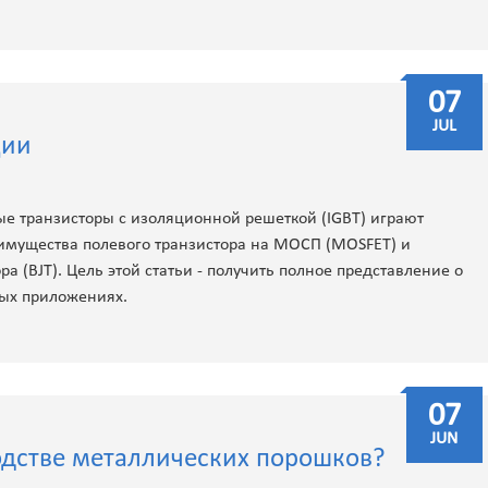
07
JUL
ции
ые транзисторы с изоляционной решеткой (IGBT) играют
имущества полевого транзистора на МОСП (MOSFET) и
а (BJT). Цель этой статьи - получить полное представление о
ных приложениях.
07
JUN
одстве металлических порошков?