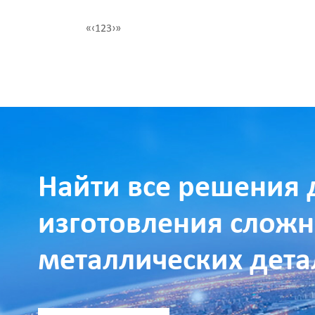
«
‹
1
2
3
›
»
Найти все решения 
изготовления слож
металлических дета