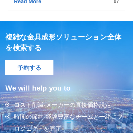
Read More
07
複雑な金具成形ソリューション全体
を検索する
予約する
We will help you to
コスト削減-メーカーの直接価格設定
時間の節約-経験豊富なチームと一緒にプ
ロジェクトを完了