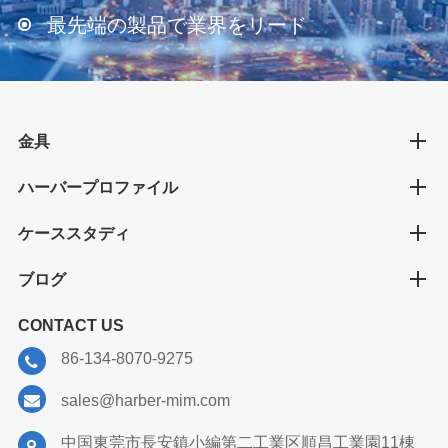
最先端の製品で業界をリード
金具
ハーバープロファイル
ケーススタディ
ブログ
CONTACT US
86-134-8070-9275
sales@harber-mim.com
中国東莞市長安鎮小編第二工業区順昌工業園11棟