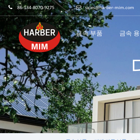
86-134-8070-9275
sales@harber-mim.com
금속 부품
금속 
분말 야금 부품
분말 철물 부품
전동 공구 부품
기계 구조물
분말 금속 기어