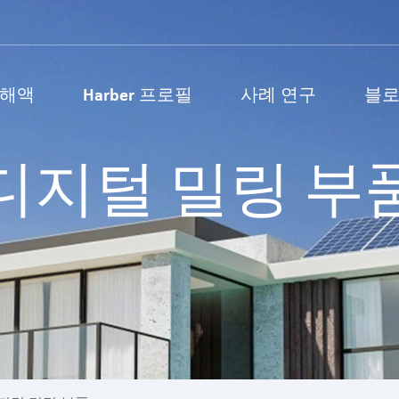
용해액
Harber 프로필
사례 연구
블
금속 주조 부품
기계 가공 부품
디지털 밀링 부
의료 부품
수치 제어 가공 부
자동차부품
디지털 밀링 부품
전자 금속 부품
디지털 선반가공 
부품 잠금