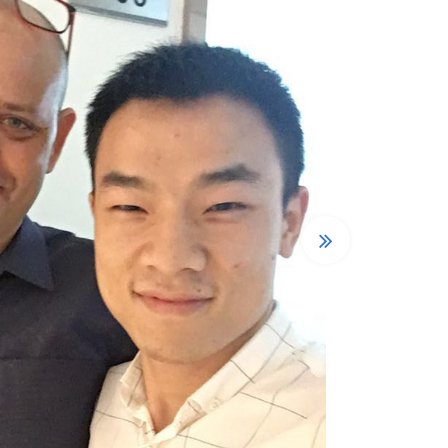
케냐
나는 이전
하버의 
품질, 가
용해 왔으