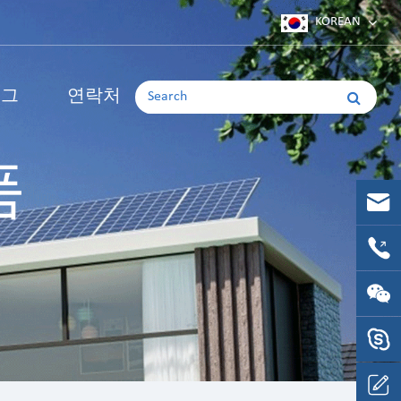
KOREAN
Deutsch
로그
연락처
Japanese
English
품
Korean
품
français
부품
español
русский
português
Italia