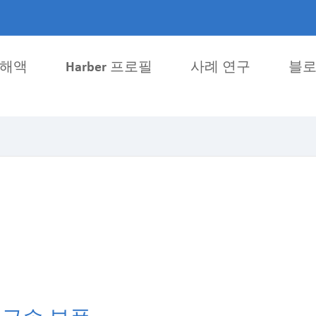
용해액
Harber 프로필
사례 연구
블
금속 주조 부품
기계 가공 부품
의료 부품
수치 제어 가공 부
자동차부품
디지털 밀링 부품
전자 금속 부품
디지털 선반가공 
부품 잠금