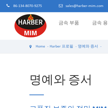
86-134-8070-9275
sales@harber-mim.com
금속 부품
금속 
분말 야금 부품
Home
Harber 프로필
명예와 증서
분말 철물 부품
전동 공구 부품
기계 구조물
분말 금속 기어
명예와 증서