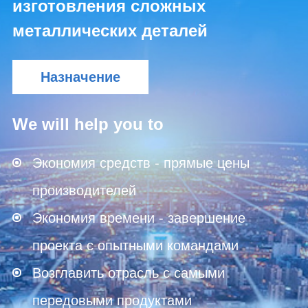
изготовления сложных
металлических деталей
Назначение
We will help you to
Экономия средств - прямые цены
производителей
Экономия времени - завершение
проекта с опытными командами
Возглавить отрасль с самыми
передовыми продуктами