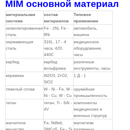
MIM основной материал
материальная
состав
Типовое
система
материалов
применение
низколегированная
Fe - 2Ni, Fe -
автомобиль,
сталь
8Ni
машина
нержавеющая
316L, 17 - 4
медицинское
сталь
часа, 420,
оборудование,
440C
часы
карбид
карбид
различные
вольфрама
инструменты, часы
керамика
Al2O3, ZrO2,
1 Д - 1
SiO2
тяжелый сплав
W - Ni - Fe, W -
оружейная
Ni - Cu, W - Cu
промышленность
титан
титан, Ti - 6Al -
компоненты
4V
медицинских и
военных структур
магнитное
Fe, Ndfeb,
магнетизм
вещество
SMCo5, Fe - Si
различных