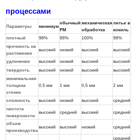
процессами
обычный
механическая
литье в
Параметры
минимум
PM
обработка
кокиль
плотный
98%
88%
100%
98%
прочность на
высокий
низкий
высокий
высокий
растяжение
удлинение
высокий
низкий
высокий
высокий
твердость
высокий
низкий
высокий
высокий
минимальная
толщина
0,5 мм
1 мм
0,5 мм
2 мм
стенки
сложность
высокий
низкий
высокий
средний
чистота
высокий
средний
высокий
средний
поверхности
объем
высокий
высокий
низкий
средний
производства
средний