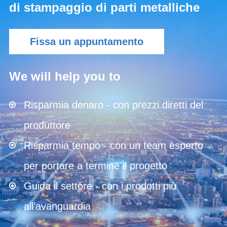
di stampaggio di parti metalliche
Fissa un appuntamento
We will help you to
Risparmia denaro - con prezzi diretti del
produttore
Risparmia tempo - con un team esperto
per portare a termine il progetto
Guida il settore - con i prodotti più
all'avanguardia