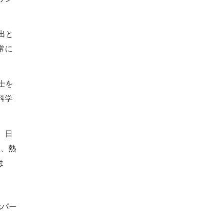
出と
常に
士を
科学
、日
盤、熱
ま
;パー