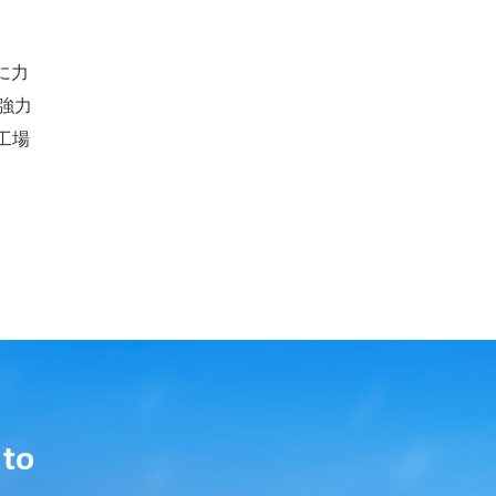
に力
強力
工場
 to