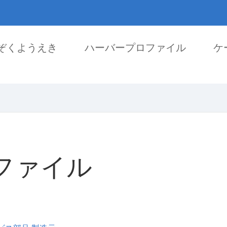
ぞくようえき
ハーバープロファイル
ケ
金属射出成形品
医療部品
自動車部品
電子部品
ぞくはぐるま
ロック部品
ファイル