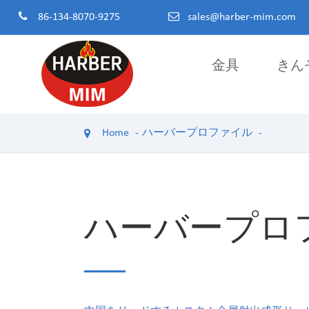
86-134-8070-9275
sales@harber-mim.com
金具
きん
粉末冶金部品
Home
ハーバープロファイル
粉末金具
電動工具部品
機械構造部品
ふんまつきん
ハーバープロ